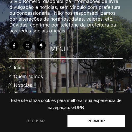
Sílvio Romero, disponibiliza informações de livre
divulgação e notícias, sem vínculo com prefeitura
ou concessionária . Não nos responsabilizamos
por alterações de horários, datas, valores, etc.
Dúvidas, confirme por telefone da prefeitura ou
nas redes sociais oficiais
MENU
Início
Quem somos
Notícias
Contato
Este site utiliza cookies para melhorar sua experiência de
Política
navegação.
GDPR
Termos
RECUSAR
PERMITIR