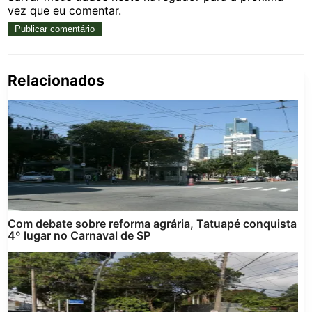
vez que eu comentar.
Relacionados
Pe
po
Com debate sobre reforma agrária, Tatuapé conquista
4º lugar no Carnaval de SP