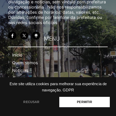
divulgação e notícias, sem vínculo com prefeitura
ou concessionária . Não nos responsabilizamos
por alterações de horários, datas, valores, etc.
Dúvidas, confirme por telefone da prefeitura ou
nas redes sociais oficiais
MENU
Início
Quem somos
Notícias
Contato
Este site utiliza cookies para melhorar sua experiência de
Política
navegação.
GDPR
Termos
RECUSAR
PERMITIR