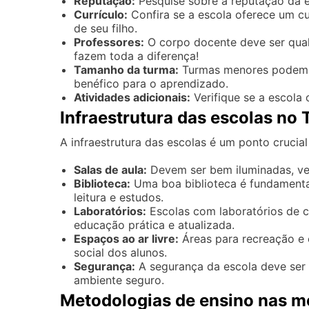
Reputação:
Pesquise sobre a reputação da es
Currículo:
Confira se a escola oferece um cu
de seu filho.
Professores:
O corpo docente deve ser quali
fazem toda a diferença!
Tamanho da turma:
Turmas menores podem re
benéfico para o aprendizado.
Atividades adicionais:
Verifique se a escola 
Infraestrutura das escolas no 
A infraestrutura das escolas é um ponto crucial
Salas de aula:
Devem ser bem iluminadas, ve
Biblioteca:
Uma boa biblioteca é fundamenta
leitura e estudos.
Laboratórios:
Escolas com laboratórios de 
educação prática e atualizada.
Espaços ao ar livre:
Áreas para recreação e 
social dos alunos.
Segurança:
A segurança da escola deve ser 
ambiente seguro.
Metodologias de ensino nas m